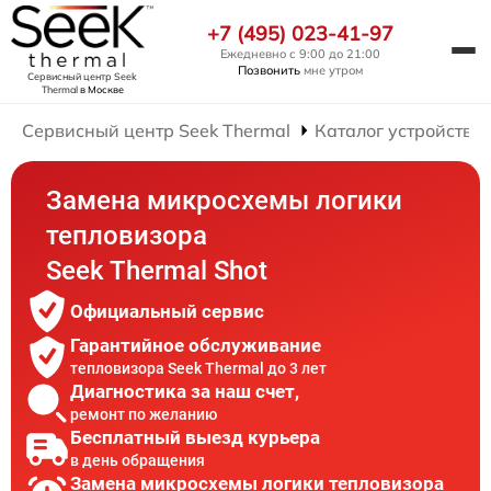
+7 (495) 023-41-97
Ежедневно с 9:00 до 21:00
Позвонить
мне утром
Сервисный центр Seek
Thermal
в Москве
Сервисный центр Seek Thermal
Каталог устройств
Замена микросхемы логики
тепловизора
Seek Thermal Shot
Официальный сервис
Гарантийное обслуживание
тепловизора Seek Thermal до 3 лет
Диагностика за наш счет,
ремонт по желанию
Бесплатный выезд курьера
в день обращения
Замена микросхемы логики тепловизора