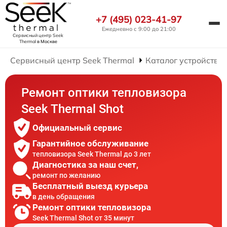
+7 (495) 023-41-97
Ежедневно с 9:00 до 21:00
Сервисный центр Seek
Thermal
в Москве
Сервисный центр Seek Thermal
Каталог устройств
Ремонт оптики тепловизора
Seek Thermal Shot
Официальный сервис
Гарантийное обслуживание
тепловизора Seek Thermal до 3 лет
Диагностика за наш счет,
ремонт по желанию
Бесплатный выезд курьера
в день обращения
Ремонт оптики тепловизора
Seek Thermal Shot от 35 минут