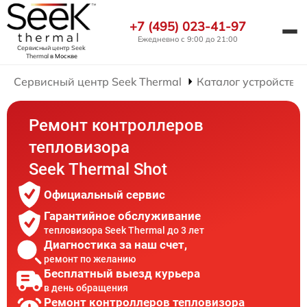
+7 (495) 023-41-97
Ежедневно с 9:00 до 21:00
Сервисный центр Seek
Thermal
в Москве
Сервисный центр Seek Thermal
Каталог устройств
Ремонт контроллеров
тепловизора
Seek Thermal Shot
Официальный сервис
Гарантийное обслуживание
тепловизора Seek Thermal до 3 лет
Диагностика за наш счет,
ремонт по желанию
Бесплатный выезд курьера
в день обращения
Ремонт контроллеров тепловизора