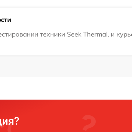
сти
тировании техники Seek Thermal, и курье
ция?