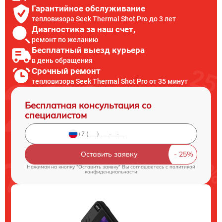
Гарантийное обслуживание
тепловизора Seek Thermal Shot Pro до 3 лет
Диагностика за наш счет,
ремонт по желанию
Бесплатный выезд курьера
в день обращения
Срочный ремонт
тепловизора Seek Thermal Shot Pro от 35 минут
Бесплатная консультация со
специалистом
Оставить заявку
Нажимая на кнопку "Оставить заявку" Вы соглашаетесь c
политикой
конфиденциальности