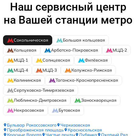
Наш сервисный центр
на Вашей станции метро
Сокольническая
Большая кольцевая
Кольцевая
Арбатско-Покровская
МЦД-2
МЦД-1
Солнцевская
Филёвская
МЦД-4
МЦД-3
Калужско-Рижская
Калининская
Таганско-Краснопресненская
Серпуховско-Тимирязевская
Люблинско-Дмитровская
Замоскворецкая
Некрасовская
Бутовская
Бульвар Рокоссовского
Черкизовская
Преображенская площадь
Красносельская
Красные Ворота
Чистые пруды
Лубянка
Охотный Ряд