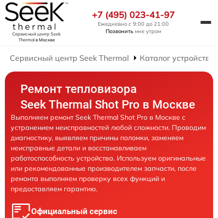
+7 (495) 023-41-97
Ежедневно с 9:00 до 21:00
Позвонить
мне утром
Сервисный центр Seek
Thermal
в Москве
Сервисный центр Seek Thermal
Каталог устройств
Ремонт тепловизора
Seek Thermal Shot Pro в Москве
Выполняем ремонт Seek Thermal Shot Pro в Москве с
устранением неисправностей любой сложности. Проводим
диагностику, выявляем причины поломки, заменяем
неисправные детали и восстанавливаем
работоспособность устройства. Используем оригинальные
или рекомендованные производителем запчасти, после
ремонта выполняем проверку всех функций и
предоставляем гарантию.
Официальный сервис