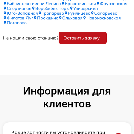
Библиотека имени Ленина
Кропоткинская
Фрунзенская
Спортивная
Воробьёвы горы
Университет
Юго-Западная
Тропарёво
Румянцево
Саларьево
Филатов Луг
Прокшино
Ольховая
Новомосковская
Потапово
Не нашли свою станцию?
Оставить заявку
Информация для
клиентов
Какие запчасти вы устанавливаете при