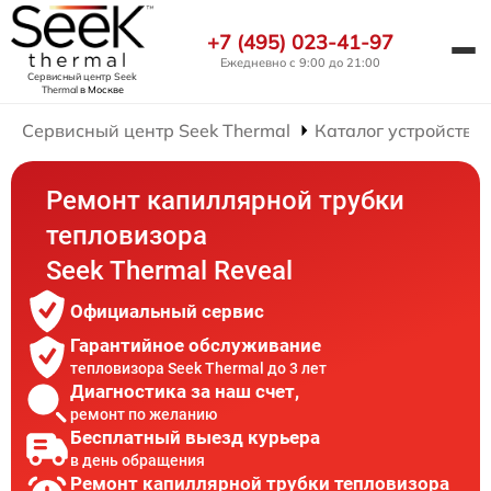
+7 (495) 023-41-97
Ежедневно с 9:00 до 21:00
Сервисный центр Seek
Thermal
в Москве
Сервисный центр Seek Thermal
Каталог устройств
Ремонт капиллярной трубки
тепловизора
Seek Thermal Reveal
Официальный сервис
Гарантийное обслуживание
тепловизора Seek Thermal до 3 лет
Диагностика за наш счет,
ремонт по желанию
Бесплатный выезд курьера
в день обращения
Ремонт капиллярной трубки тепловизора