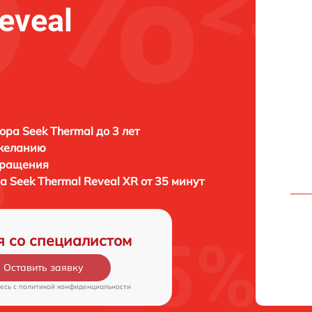
eveal
ора Seek Thermal до 3 лет
 желанию
бращения
ра
Seek Thermal Reveal XR от 35 минут
я со специалистом
Оставить заявку
есь c
политикой конфиденциальности