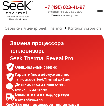
+7 (495) 023-41-97
Ежедневно с 9:00 до 21:00
Позвонить
мне утром
Сервисный центр Seek
Thermal
в Москве
Сервисный центр Seek Thermal
Каталог устройств
Замена процессора
тепловизора
Seek Thermal Reveal Pro
Официальный сервис
Гарантийное обслуживание
тепловизора Seek Thermal до 3 лет
Диагностика за наш счет,
ремонт по желанию
Бесплатный выезд курьера
в день обращения
Замена процессора тепловизора