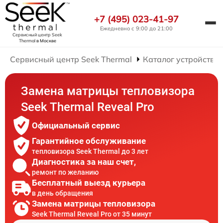
+7 (495) 023-41-97
Ежедневно с 9:00 до 21:00
Сервисный центр Seek
Thermal
в Москве
Сервисный центр Seek Thermal
Каталог устройств
Замена матрицы тепловизора
Seek Thermal Reveal Pro
Официальный сервис
Гарантийное обслуживание
тепловизора Seek Thermal до 3 лет
Диагностика за наш счет,
ремонт по желанию
Бесплатный выезд курьера
в день обращения
Замена матрицы тепловизора
Seek Thermal Reveal Pro от 35 минут