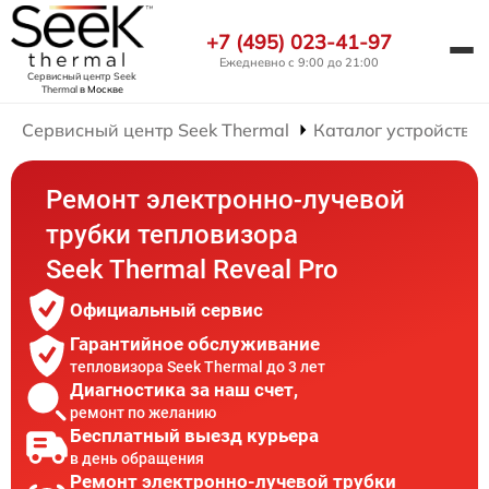
+7 (495) 023-41-97
Ежедневно с 9:00 до 21:00
Сервисный центр Seek
Thermal
в Москве
Сервисный центр Seek Thermal
Каталог устройств
Ремонт электронно-лучевой
трубки тепловизора
Seek Thermal Reveal Pro
Официальный сервис
Гарантийное обслуживание
тепловизора Seek Thermal до 3 лет
Диагностика за наш счет,
ремонт по желанию
Бесплатный выезд курьера
в день обращения
Ремонт электронно-лучевой трубки