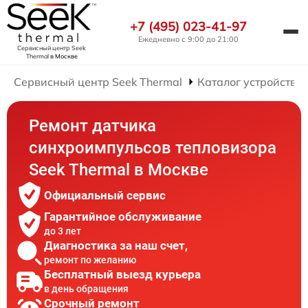
+7 (495) 023-41-97
Ежедневно с 9:00 до 21:00
Сервисный центр Seek
Thermal
в Москве
Сервисный центр Seek Thermal
Каталог устройств
Ремонт датчика
синхроимпульсов тепловизора
Seek Thermal в Москве
Официальный сервис
Гарантийное обслуживание
до 3 лет
Диагностика за наш счет,
ремонт по желанию
Бесплатный выезд курьера
в день обращения
Срочный ремонт