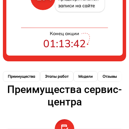
записи на сайте
Конец акции
01:13:41
Преимущества
Этапы работ
Модели
Отзывы
К
Преимущества сервис-
центра