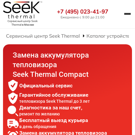
+7 (495) 023-41-97
Ежедневно с 9:00 до 21:00
Сервисный центр Seek
Thermal
в Москве
Сервисный центр Seek Thermal
Каталог устройств
Замена аккумулятора
тепловизора
Seek Thermal Compact
Официальный сервис
Гарантийное обслуживание
тепловизора Seek Thermal до 3 лет
Диагностика за наш счет,
ремонт по желанию
Бесплатный выезд курьера
в день обращения
Замена аккумулятора тепловизора