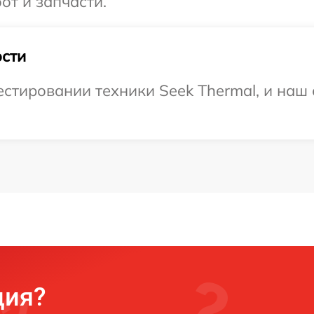
от и запчасти.
сти
тировании техники Seek Thermal, и наш 
ция?