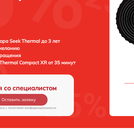
ора Seek Thermal до 3 лет
 желанию
бращения
Thermal Compact XR от 35 минут
я со специалистом
Оставить заявку
есь c
политикой конфиденциальности