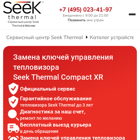
+7 (495) 023-41-97
Ежедневно с 9:00 до 21:00
Позвонить
мне утром
Сервисный центр Seek
Thermal
в Москве
Сервисный центр Seek Thermal
Каталог устройств
Замена ключей управления
тепловизора
Seek Thermal Compact XR
Официальный сервис
Гарантийное обслуживание
тепловизора Seek Thermal до 3 лет
Диагностика за наш счет,
ремонт по желанию
Бесплатный выезд курьера
в день обращения
Замена ключей управления тепловизора