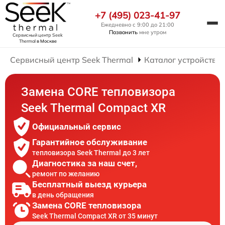
+7 (495) 023-41-97
Ежедневно с 9:00 до 21:00
Позвонить
мне утром
Сервисный центр Seek
Thermal
в Москве
Сервисный центр Seek Thermal
Каталог устройств
Замена CORE тепловизора
Seek Thermal Compact XR
Официальный сервис
Гарантийное обслуживание
тепловизора Seek Thermal до 3 лет
Диагностика за наш счет,
ремонт по желанию
Бесплатный выезд курьера
в день обращения
Замена CORE тепловизора
Seek Thermal Compact XR от 35 минут