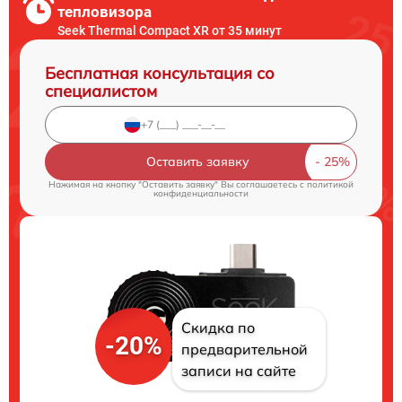
тепловизора
Seek Thermal Compact XR от 35 минут
Бесплатная консультация со
специалистом
Оставить заявку
Нажимая на кнопку "Оставить заявку" Вы соглашаетесь c
политикой
конфиденциальности
Скидка по
-20%
предварительной
записи на сайте