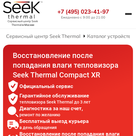
+7 (495) 023-41-97
Ежедневно с 9:00 до 21:00
Сервисный центр Seek
Thermal
в Москве
Сервисный центр Seek Thermal
Каталог устройств
Восстановление после
попадания влаги тепловизора
Seek Thermal Compact XR
Официальный сервис
Гарантийное обслуживание
тепловизора Seek Thermal до 3 лет
Диагностика за наш счет,
ремонт по желанию
Бесплатный выезд курьера
в день обращения
Восстановление после попадания влаги