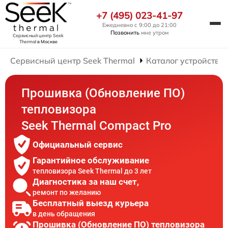
+7 (495) 023-41-97
Ежедневно с 9:00 до 21:00
Позвонить
мне утром
Сервисный центр Seek
Thermal
в Москве
Сервисный центр Seek Thermal
Каталог устройств
Прошивка (Обновление ПО)
тепловизора
Seek Thermal Compact Pro
Официальный сервис
Гарантийное обслуживание
тепловизора Seek Thermal до 3 лет
Диагностика за наш счет,
ремонт по желанию
Бесплатный выезд курьера
в день обращения
Прошивка (Обновление ПО) тепловизора