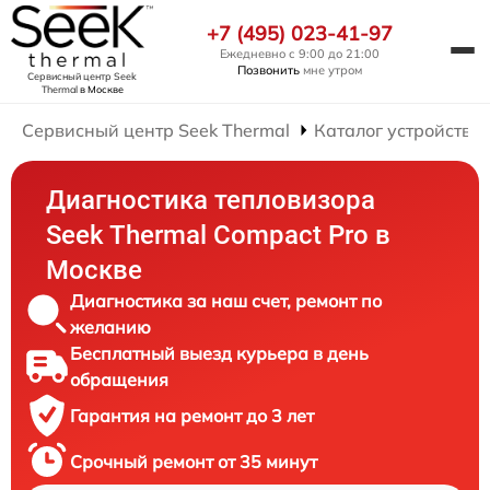
+7 (495) 023-41-97
Ежедневно с 9:00 до 21:00
Позвонить
мне утром
Сервисный центр Seek
Thermal
в Москве
Сервисный центр Seek Thermal
Каталог устройств
Диагностика тепловизора
Seek Thermal Compact Pro в
Москве
Диагностика за наш счет, ремонт по
желанию
Бесплатный выезд курьера в день
обращения
Гарантия на ремонт до 3 лет
Срочный ремонт от 35 минут